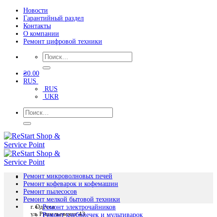
Skip
Новости
Гарантийный раздел
to
Контакты
content
О компании
Ремонт цифровой техники
Искать:
₴
0.00
RUS
RUS
UKR
Искать:
Ремонт микроволновых печей
Ремонт кофеварок и кофемашин
Ремонт пылесосов
Ремонт мелкой бытовой техники
Ремонт электрочайников
г. Одесса
ул. Ришельевская 43
Ремонт хлебопечек и мультиварок