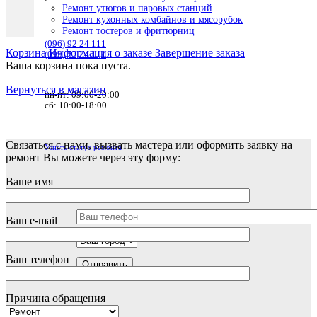
Ремонт утюгов и паровых станций
Ремонт кухонных комбайнов и мясорубок
Ремонт тостеров и фритюрниц
(096) 92 24 111
Корзина
Информация о заказе
Завершение заказа
(099) 53 24 111
Ваша корзина пока пуста.
Вернуться в магазин
пн-пт: 09:00-20:00
сб: 10:00-18:00
Связаться с нами, вызвать мастера или оформить заявку на
Узнать статус ремонта
ремонт Вы можете через эту форму:
Ваше имя
Узнать статус ремонта
Ваш e-mail
Ваш телефон
Причина обращения