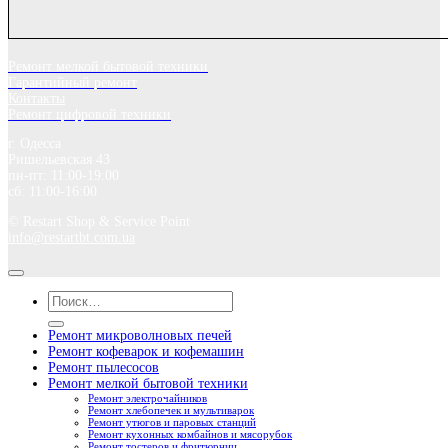
Ремонт мелкой бытовой техники
Гарантийный ремонт
Контакты
Ремонт цифровой техники
г. Одесса
Ришельевская 43
пн-пт: 11:00-19:00
сб: 11:00-16:00
© Restart Shop & Service Point
info@restartbt.com.ua
Искать:
Ремонт микроволновых печей
Ремонт кофеварок и кофемашин
Ремонт пылесосов
Ремонт мелкой бытовой техники
Ремонт электрочайников
Ремонт хлебопечек и мультиварок
Ремонт утюгов и паровых станций
Ремонт кухонных комбайнов и мясорубок
Ремонт тостеров и фритюрниц